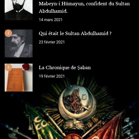
Mabeyn-i Hümayun, confident du Sultan
Abdulhamid.
14 mars 2021
Qui était le Sultan Abdulhamid ?
2
23 février 2021
La Chronique de Şaban
3
19 février 2021
L'ÉQUIPE
Chroniques Ottomanes
"Si je tombe sur le champ de bataille, qu'on grave sur la pierre,