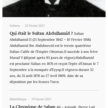
Sultans
23 février 2021
Qui était le Sultan Abdulhamid ?
Sultan
Abdulhamid II (21 Septembre 1842 – 10 Février 1918)
Abdulhamid ibn Abdulmecid est le trente quatrième
Sultan Calife de l’Empire Ottoman.Il succède à son frère
Murad V (déposé après 93 jours de règne).Abdulhamid
est proclamé Sultan en 1876 et reçoit l’épée d’Osman le 7
Septembre à la mosquée d’Eyyup.Il règnera durant 32
ans, du 31 août 1876 au 27 Avril 1909, date de sa
déposition par les Jeunes Turcs.
Bibliothèque
19 février 2021
La Chronique de Şaban
46 – Aziyadé, Pierre Loti