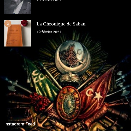
La Chronique de Şaban
3
19 février 2021
L'ÉQUIPE
Chroniques Ottomanes
"Si je tombe sur le champ de bataille, qu'on grave sur la pierre,
qu'on ne vit que ce que nous réserve notre destin..."
Instagram Feed