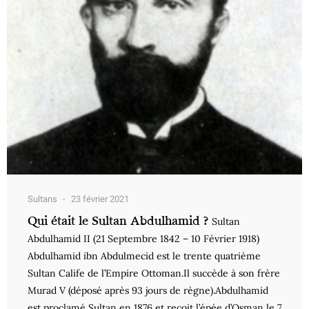
Sultans
23 février 2021
Qui était le Sultan Abdulhamid ?
Sultan
Abdulhamid II (21 Septembre 1842 – 10 Février 1918)
Abdulhamid ibn Abdulmecid est le trente quatrième
Sultan Calife de l’Empire Ottoman.Il succède à son frère
Murad V (déposé après 93 jours de règne).Abdulhamid
est proclamé Sultan en 1876 et reçoit l’épée d’Osman le 7