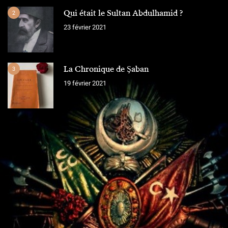
Qui était le Sultan Abdulhamid ?
2
23 février 2021
La Chronique de Şaban
3
19 février 2021
L'ÉQUIPE
Chroniques Ottomanes
"Si je tombe sur le champ de bataille, qu'on grave sur la pierre,
qu'on ne vit que ce que nous réserve notre destin..."