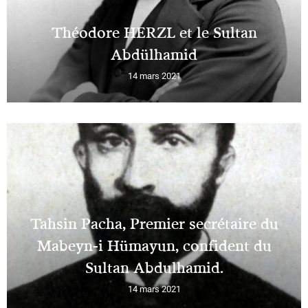
Théodore HERZL et le Sultan
Abdülhamid
14 mars 2021
Tahsin Pacha, Premier secrétaire du
Mabeyn-i Hümayun, confident du
Sultan Abdulhamid.
14 mars 2021