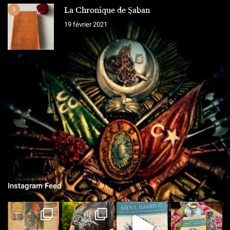
La Chronique de Şaban
3
19 février 2021
L'ÉQUIPE
Chroniques Ottomanes
"Si je tombe sur le champ de bataille, qu'on grave sur la pierre,
qu'on ne vit que ce que nous réserve notre destin..."
Instagram Feed