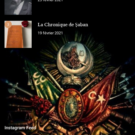
La Chronique de Şaban
3
19 février 2021
L'ÉQUIPE
Chroniques Ottomanes
"Si je tombe sur le champ de bataille, qu'on grave sur la pierre,
qu'on ne vit que ce que nous réserve notre destin..."
Instagram Feed