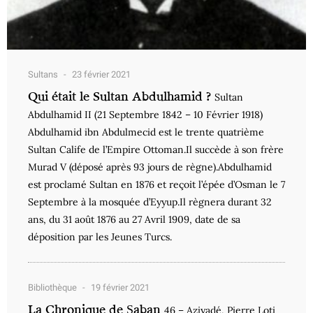
Sultans
23 février 2021
Qui était le Sultan Abdulhamid ?
Sultan
Abdulhamid II (21 Septembre 1842 – 10 Février 1918)
Abdulhamid ibn Abdulmecid est le trente quatrième
Sultan Calife de l’Empire Ottoman.Il succède à son frère
Murad V (déposé après 93 jours de règne).Abdulhamid
est proclamé Sultan en 1876 et reçoit l’épée d’Osman le 7
Septembre à la mosquée d’Eyyup.Il règnera durant 32
ans, du 31 août 1876 au 27 Avril 1909, date de sa
déposition par les Jeunes Turcs.
Bibliothèque
19 février 2021
La Chronique de Şaban
46 – Aziyadé, Pierre Loti