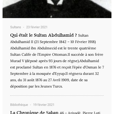
Sultans
23 février 2021
Qui était le Sultan Abdulhamid ?
Sultan
Abdulhamid II (21 Septembre 1842 – 10 Février 1918)
Abdulhamid ibn Abdulmecid est le trente quatrième
Sultan Calife de l’Empire Ottoman.Il succède à son frère
Murad V (déposé après 93 jours de règne).Abdulhamid
est proclamé Sultan en 1876 et reçoit l’épée d’Osman le 7
Septembre à la mosquée d’Eyyup.Il règnera durant 32
ans, du 31 août 1876 au 27 Avril 1909, date de sa
déposition par les Jeunes Turcs.
Bibliothèque
19 février 2021
La Chronique de Şaban
46 – Aziyadé, Pierre Loti