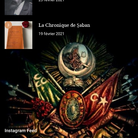
La Chronique de Şaban
3
19 février 2021
L'ÉQUIPE
Chroniques Ottomanes
"Si je tombe sur le champ de bataille, qu'on grave sur la pierre,
qu'on ne vit que ce que nous réserve notre destin..."
Instagram Feed