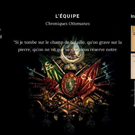
L'ÉQUIPE
I
Chroniques Ottomanes
e
t
"Si je tombe sur le champ de bataille, qu'on grave sur la
pierre, qu'on ne vit que ce que nous réserve notre
destin..."