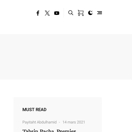
MUST READ
Payitaht Abdulhamid
14 mars 2021
Tahsin Pacha, Premier