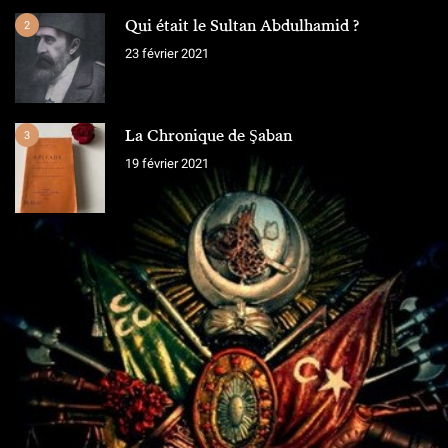
Qui était le Sultan Abdulhamid ?
2
23 février 2021
La Chronique de Şaban
3
19 février 2021
L'ÉQUIPE
Chroniques Ottomanes
"Si je tombe sur le champ de bataille, qu'on grave sur la pierre,
qu'on ne vit que ce que nous réserve notre destin..."