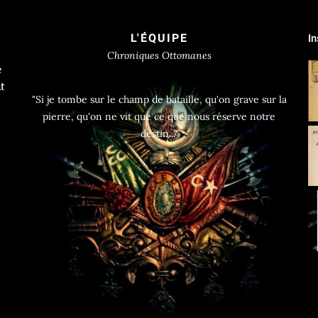
L'ÉQUIPE
I
Chroniques Ottomanes
e
t
"Si je tombe sur le champ de bataille, qu'on grave sur la
pierre, qu'on ne vit que ce que nous réserve notre
destin..."