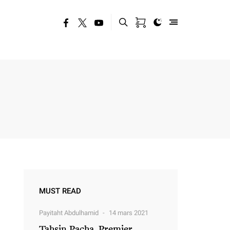
MUST READ
Payitaht Abdulhamid
14 mars 2021
Tahsin Pacha, Premier