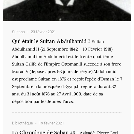
Sultans
23 février 2021
Qui était le Sultan Abdulhamid ?
Sultan
Abdulhamid II (21 Septembre 1842 – 10 Février 1918)
Abdulhamid ibn Abdulmecid est le trente quatrième
Sultan Calife de l’Empire Ottoman.Il succède à son frère
Murad V (déposé après 93 jours de règne).Abdulhamid
est proclamé Sultan en 1876 et reçoit l’épée d’Osman le 7
Septembre à la mosquée d’Eyyup.Il règnera durant 32
ans, du 31 août 1876 au 27 Avril 1909, date de sa
déposition par les Jeunes Turcs.
Bibliothèque
19 février 2021
La Chronique de Şaban
46 – Aziyadé, Pierre Loti