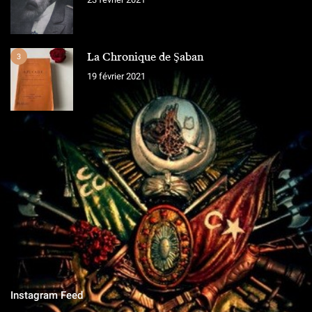
La Chronique de Şaban
3
19 février 2021
L'ÉQUIPE
Chroniques Ottomanes
"Si je tombe sur le champ de bataille, qu'on grave sur la pierre,
qu'on ne vit que ce que nous réserve notre destin..."
Instagram Feed