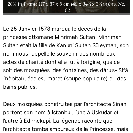
26¾ in)Frame 117 x 87 x 8 cm (46 x 34¼ x 3¼ in)Inv. No.
102
Le 25 Janvier 1578 marqua le décès de la
princesse ottomane Mihrimah Sultan. Mihrimah
Sultan était la fille de Kanuni Sultan Süleyman, son
nom nous rappelle le souvenir des nombreux
actes de charité dont elle fut à l’origine, que ce
soit des mosquées, des fontaines, des dâru’s- Sifâ
(hôpital), écoles, imaret (soupe populaire) ou des
bains publics.
Deux mosquées construites par l’architecte Sinan
portent son nom à Istanbul, l’une à Üsküdar et
l’autre à Edirnekapi. La légende raconte que
l’architecte tomba amoureux de la Princesse, mais