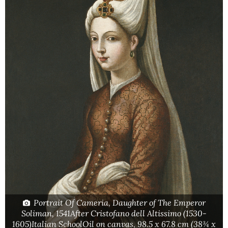
Portrait Of Cameria, Daughter of The Emperor
Soliman, 1541After Cristofano dell Altissimo (1530-
1605)Italian SchoolOil on canvas, 98.5 x 67.8 cm (38¾ x