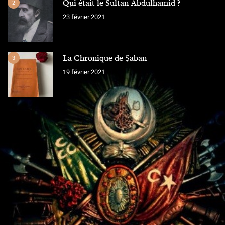
Qui était le Sultan Abdulhamid ?
2
23 février 2021
La Chronique de Şaban
3
19 février 2021
L'ÉQUIPE
Chroniques Ottomanes
"Si je tombe sur le champ de bataille, qu'on grave sur la pierre,
qu'on ne vit que ce que nous réserve notre destin..."