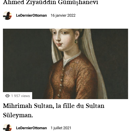
Ahmed Ziyaüddin Gümüşhanevi
LeDernierOttoman
16 janvier 2022
1 957 views
Mihrimah Sultan, la fille du Sultan
Süleyman.
LeDernierOttoman
1 juillet 2021