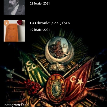
23 février 2021
La Chronique de Şaban
3
19 février 2021
L'ÉQUIPE
Chroniques Ottomanes
"Si je tombe sur le champ de bataille, qu'on grave sur la pierre,
qu'on ne vit que ce que nous réserve notre destin..."
Instagram Feed