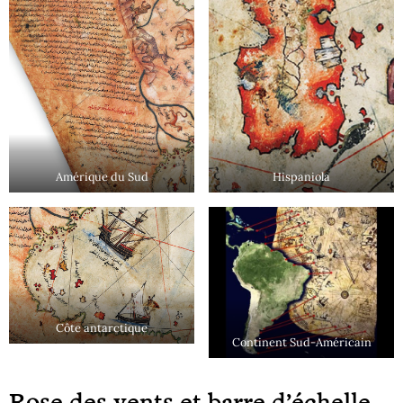
Amérique du Sud
Hispaniola
Côte antarctique
Continent Sud-Américain
Rose des vents et barre d’échelle