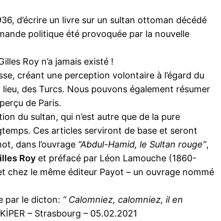
36, d’écrire un livre sur un sultan ottoman décédé
mande politique été provoquée par la nouvelle
illes Roy n’a jamais existé !
resse, créant une perception volontaire à l’égard du
er lieu, des Turcs. Nous pouvons également résumer
 perçu de Paris.
tion du sultan, qui n’est autre que de la pure
gtemps. Ces articles serviront de base et seront
mot, dans l’ouvrage
“Abdul-Hamid, le Sultan rouge”
,
illes Roy
et préfacé par Léon Lamouche (1860-
 et chez le même éditeur Payot – un ouvrage nommé
e par le dicton:
“ Calomniez, calomniez, il en
 KİPER – Strasbourg – 05.02.2021