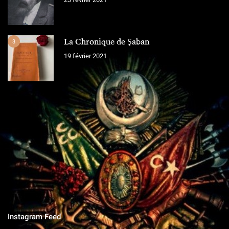
La Chronique de Şaban
3
19 février 2021
L'ÉQUIPE
Chroniques Ottomanes
"Si je tombe sur le champ de bataille, qu'on grave sur la pierre,
qu'on ne vit que ce que nous réserve notre destin..."
Instagram Feed