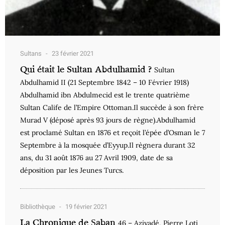
Sultans
23 février 2021
Qui était le Sultan Abdulhamid ?
Sultan
Abdulhamid II (21 Septembre 1842 – 10 Février 1918)
Abdulhamid ibn Abdulmecid est le trente quatrième
Sultan Calife de l’Empire Ottoman.Il succède à son frère
Murad V (déposé après 93 jours de règne).Abdulhamid
est proclamé Sultan en 1876 et reçoit l’épée d’Osman le 7
Septembre à la mosquée d’Eyyup.Il règnera durant 32
ans, du 31 août 1876 au 27 Avril 1909, date de sa
déposition par les Jeunes Turcs.
Bibliothèque
19 février 2021
La Chronique de Şaban
46 – Aziyadé, Pierre Loti