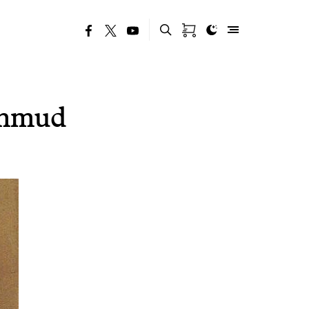
ahmud