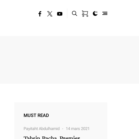
MUST READ
Payitaht Abdulhamid
14 mars 2021
Tahsin Pacha, Premier