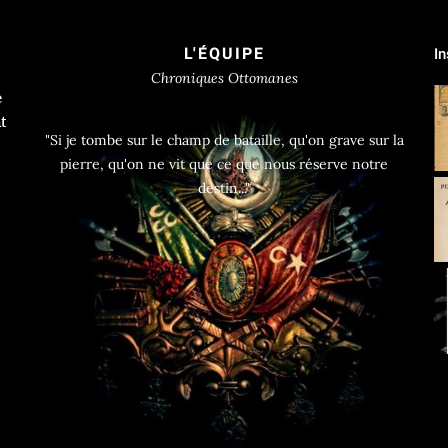
L'ÉQUIPE
I
Chroniques Ottomanes
e
t
"Si je tombe sur le champ de bataille, qu'on grave sur la
pierre, qu'on ne vit que ce que nous réserve notre
destin..."