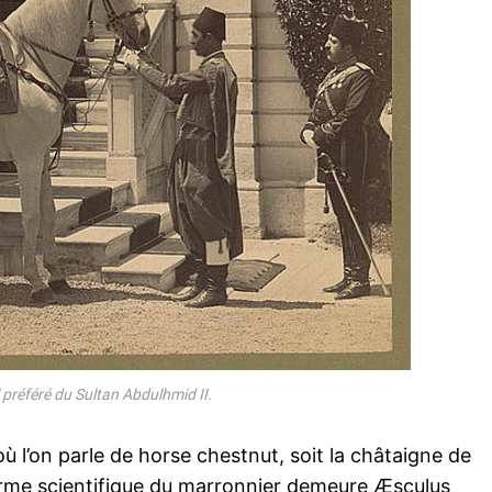
 préféré du Sultan Abdulhmid II.
où l’on parle de horse chestnut, soit la châtaigne de
erme scientifique du marronnier demeure Æsculus