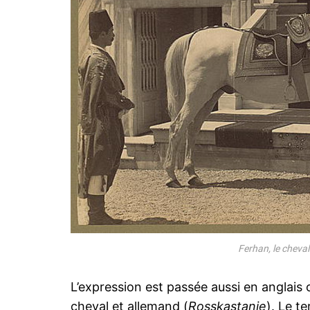
Ferhan, le cheval
L’expression est passée aussi en anglais 
cheval et allemand (
Rosskastanie
). Le t