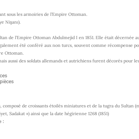
ant sous les armoiries de l’Empire Ottoman.
e Nişanı).
ultan de l’Empire Ottoman Abdulmejid I en 1851. Elle était décernée a
galement été conféré aux non turcs, souvent comme récompense pour 
ire Ottoman.
is aussi des soldats allemands et autrichiens furent décorés pour le
èces
 pièces
s, composé de croissants étoilés miniatures et de la tugra du Sulta
et, Sadakat ») ainsi que la date hégirienne 1268 (1851)
 :