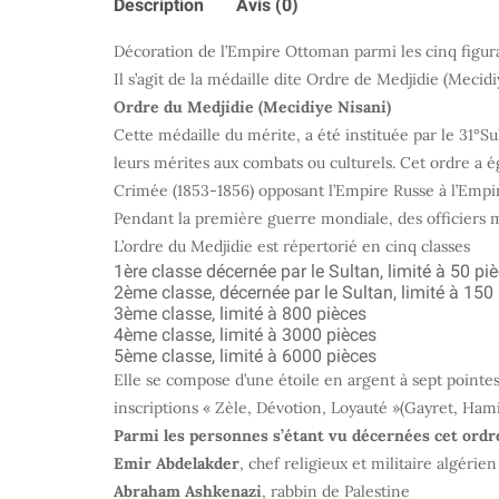
Description
Avis (0)
Décoration de l’Empire Ottoman parmi les cinq figur
Il s’agit de la
médaille
dite Ordre de Medjidie (Mecidiy
Ordre du Medjidie (Mecidiye Nisani)
Cette médaille du mérite, a été instituée par le 31°S
leurs mérites aux combats ou culturels. Cet ordre
a é
Crimée (1853-1856) opposant l’Empire Russe à l’Emp
Pendant la première guerre mondiale, des officiers ma
L’ordre du Medjidie est répertorié en cinq classes
1ère classe décernée par le Sultan, limité à 50 pi
2ème classe, décernée par le Sultan, limité à 150
3ème classe, limité à 800 pièces
4ème classe, limité à 3000 pièces
5ème classe, limité à 6000 pièces
Elle se compose d’une étoile en argent à sept pointe
inscriptions « Zèle, Dévotion, Loyauté »(Gayret, Hamiy
Parmi les personnes s’étant vu décernées cet ordre
Emir Abdelakder
, chef religieux et militaire algérien
Abraham Ashkenazi
, rabbin de Palestine