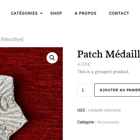
CATÉGORIES
SHOP
A PROPOS
CONTACT
 (Mecidiye)
Patch Médail
4.00
€
This is a grouped product.
AJOUTER AU PANIE
UGS :
médaille ottomane
Catégorie :
Accessoires