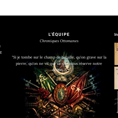
L'ÉQUIPE
I
Chroniques Ottomanes
e
t
"Si je tombe sur le champ de bataille, qu'on grave sur la
pierre, qu'on ne vit que ce que nous réserve notre
destin..."