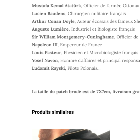
Mustafa Kemal Atatürk
, Officier de l’armée Ottoma
Lucien Baudens
, Chirurgien militaire français
Arthur Conan Doyle
, Auteur écossais des fameux S
Auguste Lumière
, Industriel et Biologiste français
Sir William Montgomery-Cuninghame
, Officier d
Napoleon III
, Empereur de France
Louis Pasteur
, Physicien et Microbiologiste français
Yosef Navon
, Homme d’affaires et principal responsa
Ludomit Rayski
, Pilote Polonais…
La taille du patch brodé est de 7X7cm, livraison gra
Produits similaires