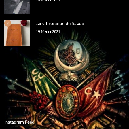
La Chronique de Şaban
3
19 février 2021
L'ÉQUIPE
Chroniques Ottomanes
"Si je tombe sur le champ de bataille, qu'on grave sur la pierre,
qu'on ne vit que ce que nous réserve notre destin..."
Instagram Feed