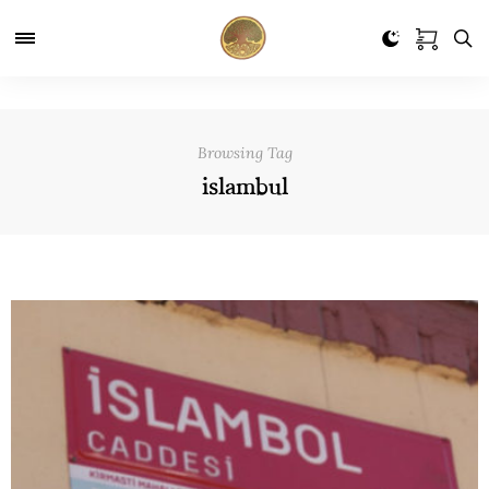
Browsing Tag
islambul