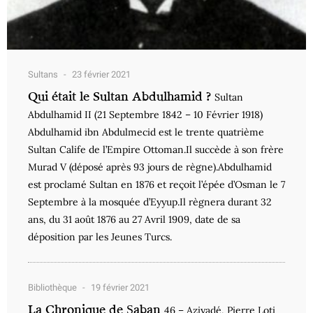
Sultans
23 février 2021
Qui était le Sultan Abdulhamid ?
Sultan
Abdulhamid II (21 Septembre 1842 – 10 Février 1918)
Abdulhamid ibn Abdulmecid est le trente quatrième
Sultan Calife de l’Empire Ottoman.Il succède à son frère
Murad V (déposé après 93 jours de règne).Abdulhamid
est proclamé Sultan en 1876 et reçoit l’épée d’Osman le 7
Septembre à la mosquée d’Eyyup.Il règnera durant 32
ans, du 31 août 1876 au 27 Avril 1909, date de sa
déposition par les Jeunes Turcs.
Bibliothèque
19 février 2021
La Chronique de Şaban
46 – Aziyadé, Pierre Loti