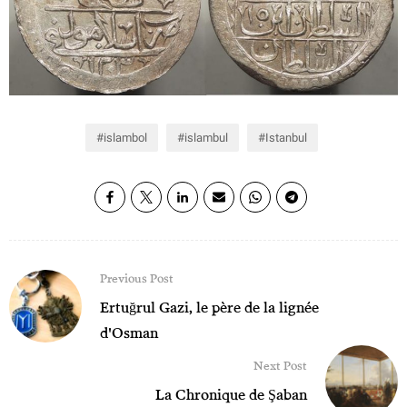
islambol
islambul
Istanbul
Previous Post
Ertuğrul Gazi, le père de la lignée
d'Osman
Next Post
La Chronique de Şaban