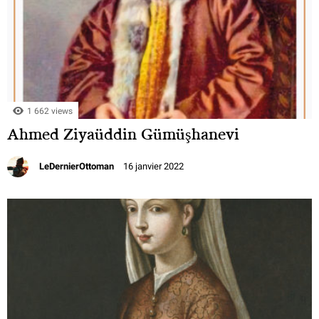
1 662 views
Ahmed Ziyaüddin Gümüşhanevi
LeDernierOttoman
16 janvier 2022