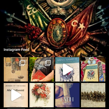
L'ÉQUIPE
Chroniques Ottomanes
"Si je tombe sur le champ de bataille, qu'on grave sur la pierre,
qu'on ne vit que ce que nous réserve notre destin..."
Instagram Feed