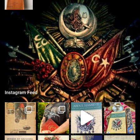
L'ÉQUIPE
Chroniques Ottomanes
"Si je tombe sur le champ de bataille, qu'on grave sur la pierre,
qu'on ne vit que ce que nous réserve notre destin..."
Instagram Feed