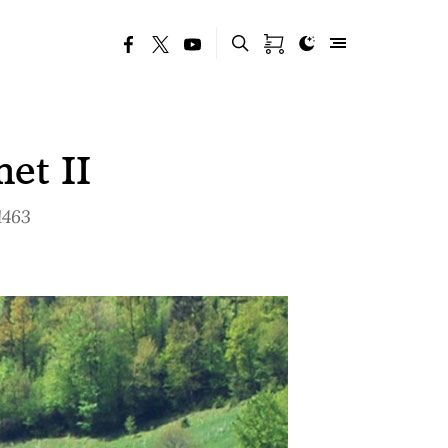
et II
1463